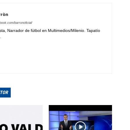
rròn
book.com/barronoficial/
ta, Narrador de fùtbol en Multimedios/Milenio. Tapatío
.
UTOR