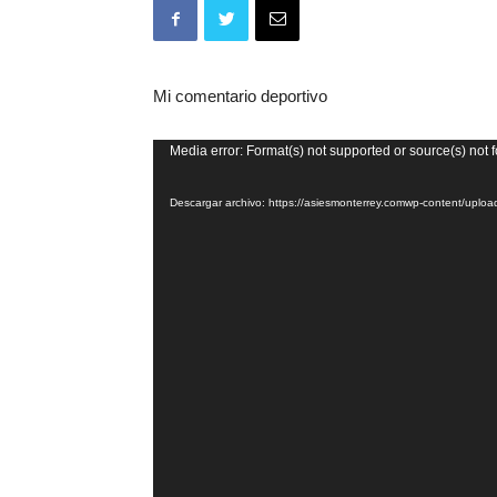
Mi comentario deportivo
Reproductor
Media error: Format(s) not supported or source(s) not 
de
Descargar archivo: https://asiesmonterrey.comwp-content/up
vídeo