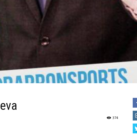
ueva
374