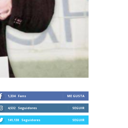
1,334
Fans
ME GUSTA
4,532
Seguidores
SEGUIR
141,138
Seguidores
SEGUIR