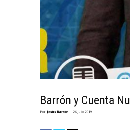
Barrón y Cuenta N
Por
Jesùs Barròn
-
26 julio 2019